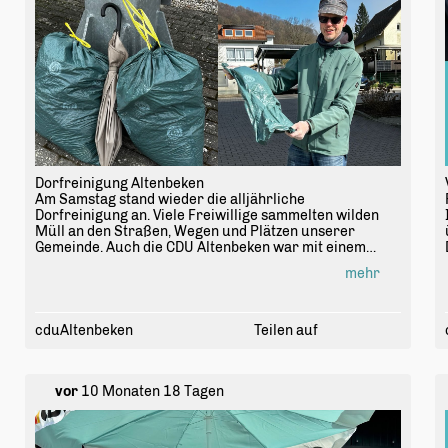
Dorfreinigung Altenbeken
Am Samstag stand wieder die alljährliche
Dorfreinigung an. Viele Freiwillige sammelten wilden
Müll an den Straßen, Wegen und Plätzen unserer
Gemeinde. Auch die CDU Altenbeken war mit einem
kleinen Team um Ortsvorsteherin Stefanie Klüter dabei.
mehr
Herzlichen Dank an die Vereinsgemeinschaft
Altenbeken für die Organisation und natürlich ein
großes Dankeschön an alle fleißigen Helfer!
cduAltenbeken
Teilen auf
vor
10 Monaten 18 Tagen