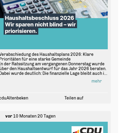
Verabschiedung des Haushaltsplans 2026: Klare
Prioritäten für eine starke Gemeinde
In der Ratssitzung am vergangenen Donnerstag wurde
über den Haushaltsentwurf für das Jahr 2026 beraten.
Dabei wurde deutlich: Die finanzielle Lage bleibt auch in
Altenbeken angespannt. Steigende Umlagen, wachsende
mehr
Pflichtaufgaben und kaum eigener Spielraum setzen
unsere Kommune massiv unter Druck. Für uns als CDU
sind drei Dinge klar: Handlungsfähigkeit sichern,
Verantwortung übernehmen und Zukunft gestalten.
cduAltenbeken
Teilen auf
🎯 Unser Ziel:
Einen stabilen Haushalt mit fairer Lastenverteilung und
vor
10 Monaten 20 Tagen
klaren Prioritäten für die Zukunft.
✅ Unsere konkreten Anträge:
1️⃣ Politik effizienter aufstellen ? Kosten senken