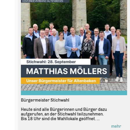
Anmeldung ist nicht erforderlich.
Bürgermeister Stichwahl
Heute sind alle Bürgerinnen und Bürger dazu
aufgerufen, an der Stichwahl teilzunehmen.
Bis 18 Uhr sind die Wahllokale geöffnet.
mehr
Die Ergebnisse können unter folgendem Link abgerufen