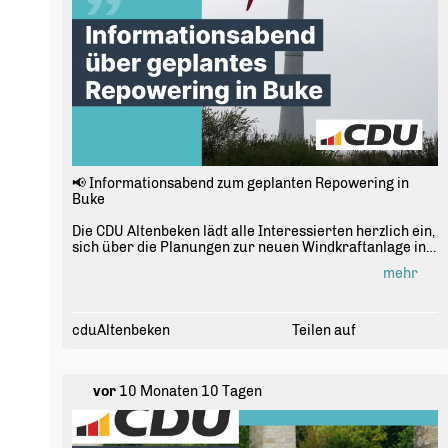
📢 Informationsabend zum geplanten Repowering in
Buke
Die CDU Altenbeken lädt alle Interessierten herzlich ein,
sich über die Planungen zur neuen Windkraftanlage in
Buke zu informieren. Im Mittelpunkt stehen der aktuelle
mehr
Planungsstand, mögliche Auswirkungen sowie eure
Fragen und Anregungen.
📅 Mittwoch, 15. Juli 2026
cduAltenbeken
Teilen auf
🕢 19:30 Uhr
📍 Saal Bendfeld, Buke
vor
10 Monaten 10 Tagen
Mit Vertretern der CDU Altenbeken sowie der Gemeinde
Altenbeken.
Kommt vorbei, informiert euch und diskutiert mit ? eine