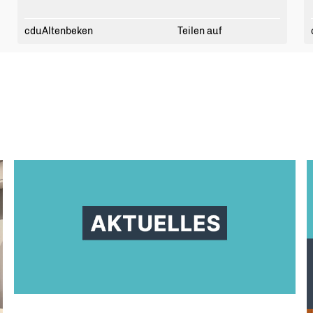
Kandidat Bürgermeister bleibt.
tation/ergebnis.html?
cduAltenbeken
Teilen auf