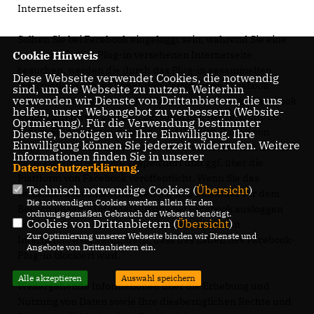
Internetseiten erfasst.
Sollten Sie bei Facebook eingeloggt sein, während Sie eine
Cookie Hinweis
unserer mit dem Plug-in versehenen Internetseite
besuchen, werden die durch das Plug-in gesammelten
Diese Webseite verwendet Cookies, die notwendig
Informationen Ihres konkreten Besuchs von Facebook
sind, um die Webseite zu nutzen. Weiterhin
verwenden wir Dienste von Drittanbietern, die uns
erkannt. Die so gesammelten Informationen weist Facebook
helfen, unser Webangebot zu verbessern (Website-
womöglich Ihrem dortigen persönlichen Nutzerkonto zu.
Optmierung). Für die Verwendung bestimmter
Sofern Sie also bspw. den sog. „Gefällt mir“-Button von
Dienste, benötigen wir Ihre Einwilligung. Ihre
Einwilligung können Sie jederzeit widerrufen. Weitere
Facebook benutzen, werden diese Informationen in Ihrem
Informationen finden Sie in unserer
Facebook-Nutzerkonto gespeichert und ggf. über die
Datenschutzerklärung
.
Plattform von Facebook veröffentlicht. Wenn Sie das
Technisch notwendige Cookies (
Übersicht
)
verhindern möchten, müssen Sie sich entweder vor dem
Die notwendigen Cookies werden allein für den
Besuch unseres Internetauftritts bei Facebook ausloggen
ordnungsgemäßen Gebrauch der Webseite benötigt.
Cookies von Drittanbietern (
Übersicht
)
oder durch den Einsatz eines Add-ons für Ihren
Zur Optimierung unserer Webseite binden wir Dienste und
Internetbrowser verhindern, dass das Laden des Facebook-
Angebote von Drittanbietern ein.
Plug-in blockiert wird.
Alle akzeptieren
Auswahl speichern
Weitergehende Informationen über die Erhebung und
Nutzung von Daten sowie Ihre diesbezüglichen Rechte und